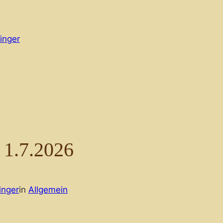
inger
 1.7.2026
inger
in
Allgemein