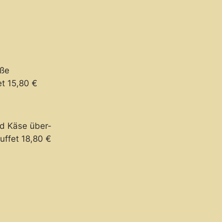
oße
t 15,80 €
nd Käse über-
uffet 18,80 €