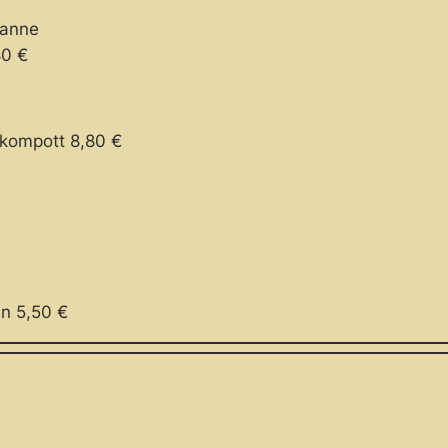
fanne
80 €
lkompott 8,80 €
en 5,50 €